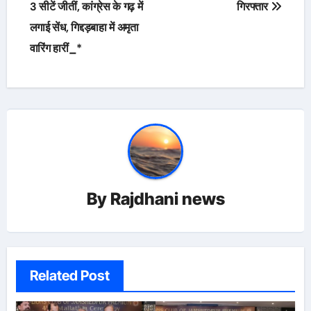
navigation
3 सीटें जीतीं, कांग्रेस के गढ़ में
गिरफ्तार
लगाई सेंध, गिद्दड़बाहा में अमृता
वारिंग हारीं_*
By
Rajdhani news
Related Post