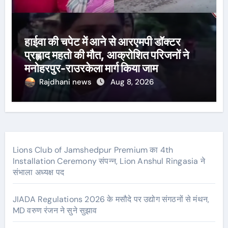
हाईवा की चपेट में आने से आरएमपी डॉक्टर
प्रह्लाद महतो की मौत, आक्रोशित परिजनों ने
मनोहरपुर-राउरकेला मार्ग किया जाम
Rajdhani news
Aug 8, 2026
Lions Club of Jamshedpur Premium का 4th
Installation Ceremony संपन्न, Lion Anshul Ringasia ने
संभाला अध्यक्ष पद
JIADA Regulations 2026 के मसौदे पर उद्योग संगठनों से मंथन,
MD वरुण रंजन ने सुने सुझाव