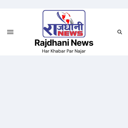
Skip
to
content
Rajdhani News
Har Khabar Par Najar