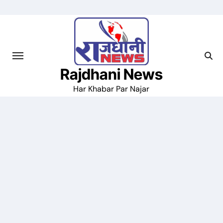
Skip
to
content
Rajdhani News
Har Khabar Par Najar