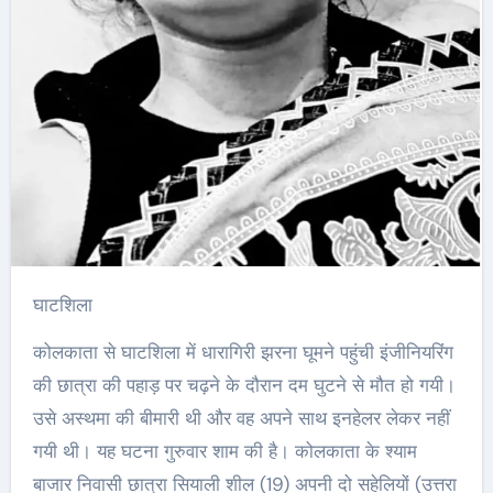
घाटशिला
कोलकाता से घाटशिला में धारागिरी झरना घूमने पहुंची इंजीनियरिंग
की छात्रा की पहाड़ पर चढ़ने के दौरान दम घुटने से मौत हो गयी।
उसे अस्थमा की बीमारी थी और वह अपने साथ इनहेलर लेकर नहीं
गयी थी। यह घटना गुरुवार शाम की है। कोलकाता के श्याम
बाजार निवासी छात्रा सियाली शील (19) अपनी दो सहेलियों (उत्तरा