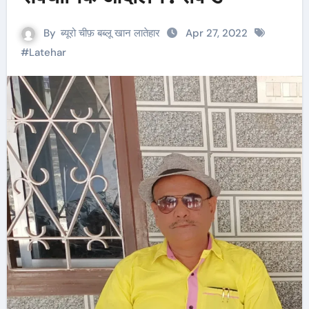
By
ब्यूरो चीफ़ बब्लू खान लातेहार
Apr 27, 2022
#
Latehar