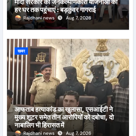
मोदी सरकार की जनकल्याणकारी योजनाओं को
हर घर तक पहुंचाएं : बड़कुंवर गागराई
Rajdhani news
Aug 7, 2026
खबर
आफताब हत्याकांड का खुलासा, एसआईटी ने
मुख्य शूटर समेत तीन आरोपियों को दबोचा, दो
नाबालिग भी हिरासत में
Rajdhani news
Aug 7, 2026