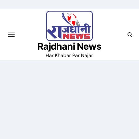
Skip
to
content
Rajdhani News
Har Khabar Par Najar