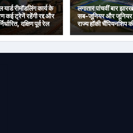
ेल यार्ड रीमॉडलिंग कार्य के
लगातार पांचवीं बार झारख
 कई ट्रेनें रहेंगी रद्द और
सब-जूनियर और जूनियर
्निर्धारित, दक्षिण पूर्व रेलवे
राज्य हॉकी चैंपियनशिप क
जारी की सूचना
मेजबानी करेगा नेवल टाट
हॉकी अकादमी