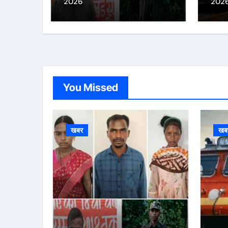
2026
202
कायम भी शामिल
You Missed
खबर
खब