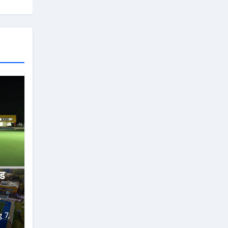
ंड
 7,