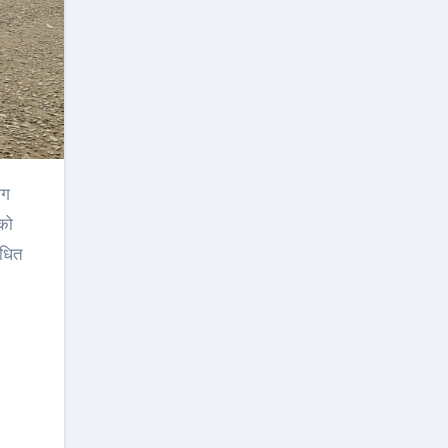
 को
ंधित