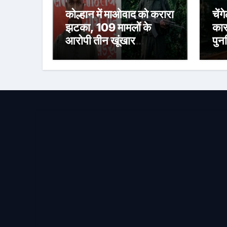
कोल्हान में माओवाद को करारा
चेंग
झटका, 109 मामलों के
कारण
आरोपी तीन खूंखार
पुनर
माओवादियों ने किया सरेंडर,
ने 
10 लाख का इनामी सालुका
कायम भी शामिल