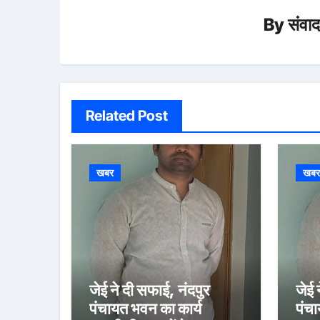
By
संवा
Related Post
खबर
खब
जेई ने दी सफाई, नंदपुर
जेई 
पंचायत भवन का कार्य
पंचा