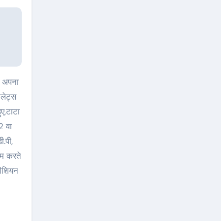
टलेट्स
ुए,टाटा
2 वा
ी.पी,
लाम करते
नीशियन