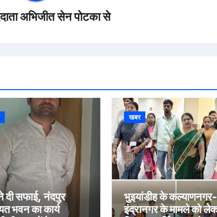
ददाता अभिजीत सेन पोटका से
र
खबर
ने दी सफाई, नंदपुर
भुइयांडीह के कल्याणनगर-
यत भवन का कार्य
इंद्रानगर के मामले को ले