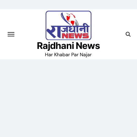
Skip
to
content
Rajdhani News
Har Khabar Par Najar