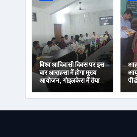
विश्व आदिवासी दिवस पर इस
आहा
बार आराहसा में होगा मुख्य
आयु
आयोजन, गोइलकेरा में तैयारी
पीड
बैठक संपन्न
निर
वित