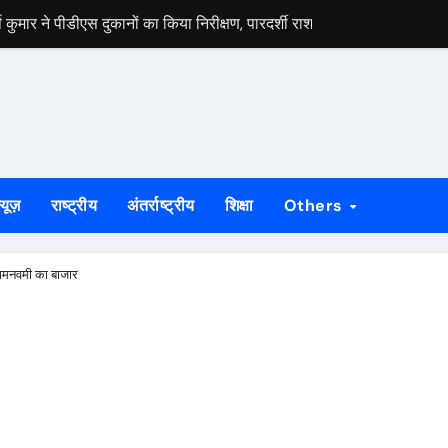
मार ने पीडीएस दुकानों का किया निरीक्षण, पारदर्शी राशन वितरण के दिए निर्देश
स वार्ता, 5 अगस्त से 4 सितंबर तक दर्ज होंगे दावा-आपत्ति
 अभियान को लेकर भाजपा जमशेदपुर महानगर की तैयारियां हुई तेज, 9 अगस्त को साकच
डल मिला यूआईएसएल के वरीय महाप्रबंधक से, ज्ञापन सौंपा कंपनी की टीम क्षेत्र क
बड़कुंवर गागराई ने पंचायत और बूथ संगठन मजबूत करने का किया आह्वान
्यूज़
राष्ट्रीय
अंतर्राष्ट्रीय
शिक्षा
Others
यान की जनजागरण बस को दिखाएंगे हरी झंडी, तैयारियां पूरी
न का मुद्दा, सांसद जोबा माझी ने पूर्ण संचालन की उठाई मांग
रामनवमी का बाजार
रण अभियान की रणनीति तय, शक्ति केंद्र प्रभारियों की हुई नियुक्ति
क दलों के साथ बैठक, दावा-आपत्ति प्रक्रिया में सहयोग की अपील
ं होगा मुख्य आयोजन, गोइलकेरा में तैयारी बैठक संपन्न