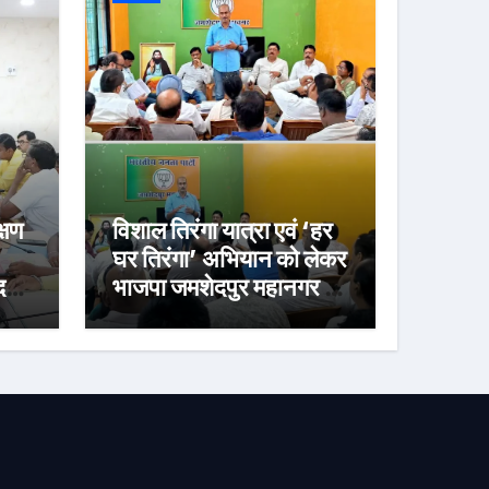
्षण
विशाल तिरंगा यात्रा एवं ‘हर
घर तिरंगा’ अभियान को लेकर
र्ज
भाजपा जमशेदपुर महानगर की
तैयारियां हुई तेज, 9 अगस्त
को साकची नेताजी सुभाष
मैदान से निकलेगी विशाल
तिरंगा यात्रा