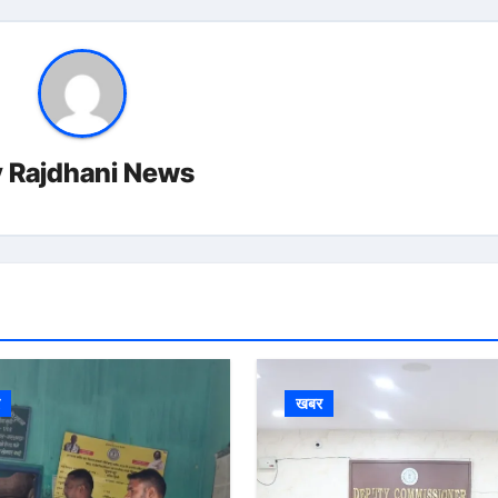
y
Rajdhani News
र
खबर