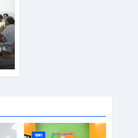
्षण
्ज
 6,
खबर