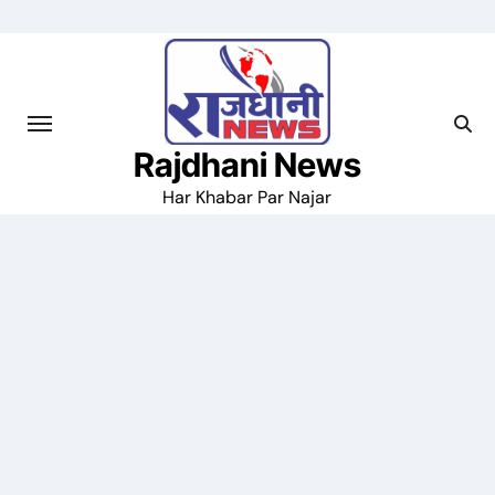
Skip
to
content
Rajdhani News
Har Khabar Par Najar