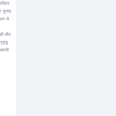
परिवार
े चुनाव
िधन से
.
 की मौत
ुड्डू
अश्वनी