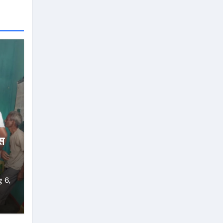
स
 6,