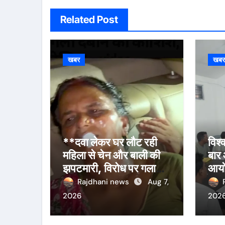
Related Post
खबर
खब
**दवा लेकर घर लौट रही
विश
महिला से चेन और बाली की
बार 
झपटमारी, विरोध पर गला
आयोज
दबाने का प्रयास**
बैठक
Rajdhani news
Aug 7,
2026
202