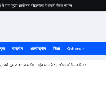
ं होगा मुख्य आयोजन, गोइलकेरा में तैयारी बैठक संपन्न
मार ने पीडीएस दुकानों का किया निरीक्षण, पारदर्शी राशन वितरण के दिए निर्देश
स वार्ता, 5 अगस्त से 4 सितंबर तक दर्ज होंगे दावा-आपत्ति
 अभियान को लेकर भाजपा जमशेदपुर महानगर की तैयारियां हुई तेज, 9 अगस्त को साकच
डल मिला यूआईएसएल के वरीय महाप्रबंधक से, ज्ञापन सौंपा कंपनी की टीम क्षेत्र क
्यूज़
राष्ट्रीय
अंतर्राष्ट्रीय
शिक्षा
Others
बड़कुंवर गागराई ने पंचायत और बूथ संगठन मजबूत करने का किया आह्वान
यान की जनजागरण बस को दिखाएंगे हरी झंडी, तैयारियां पूरी
 प्रत्याशी सुका टाना भगत का निधन , पहुंचे कमल किशोर , परिवार को दिलाया दिलासा
न का मुद्दा, सांसद जोबा माझी ने पूर्ण संचालन की उठाई मांग
रण अभियान की रणनीति तय, शक्ति केंद्र प्रभारियों की हुई नियुक्ति
और बाली की झपटमारी, विरोध पर गला दबाने का प्रयास**