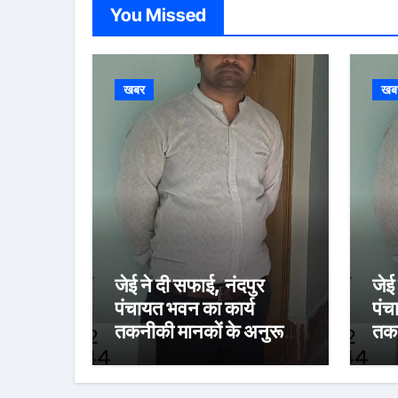
You Missed
खबर
खब
जेई ने दी सफाई, नंदपुर
जेई
पंचायत भवन का कार्य
पंच
तकनीकी मानकों के अनुरूप:
तकन
15 अगस्त तक पूरा करने का
15 
लक्ष्य
लक्ष