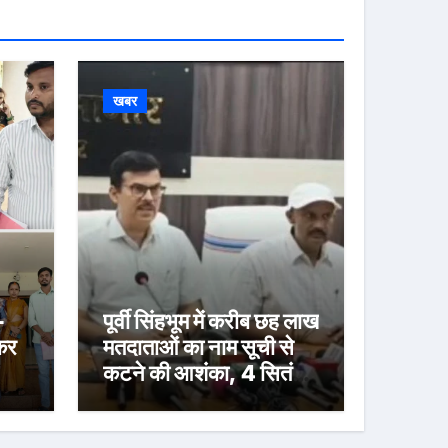
खबर
-
पूर्वी सिंहभूम में करीब छह लाख
ेकर
मतदाताओं का नाम सूची से
कटने की आशंका, 4 सितंबर
्री
तक दावा-आपत्ति का मौका
त,