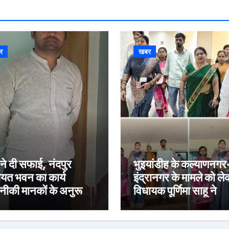
र
खबर
 ने दी सफाई, नंदपुर
भुइयांडीह के कल्याणनगर
ायत भवन का कार्य
इंद्रानगर के मामले को ल
ीकी मानकों के अनुरूप:
विधायक पूर्णिमा साहू ने
अगस्त तक पूरा करने का
विधानसभा कक्ष में मुख्यमंत
्य
हेमंत सोरेन से की मुलाका