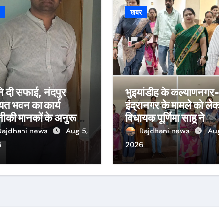
र
खबर
ने दी सफाई, नंदपुर
भुइयांडीह के कल्याणनगर-
यत भवन का कार्य
इंद्रानगर के मामले को ले
ीकी मानकों के अनुरूप:
विधायक पूर्णिमा साहू ने
अगस्त तक पूरा करने का
विधानसभा कक्ष में मुख्यमंत्
Rajdhani news
Aug 5,
Rajdhani news
Aug
य
हेमंत सोरेन से की मुलाकात
6
2026
कार्रवाई स्थगित करने व
पुनर्वास की रखी मांग,
बस्तीवासी भी रहे मौजूद