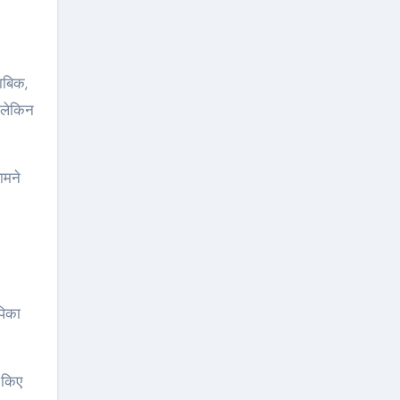
ाबिक,
 लेकिन
ामने
पिका
 किए