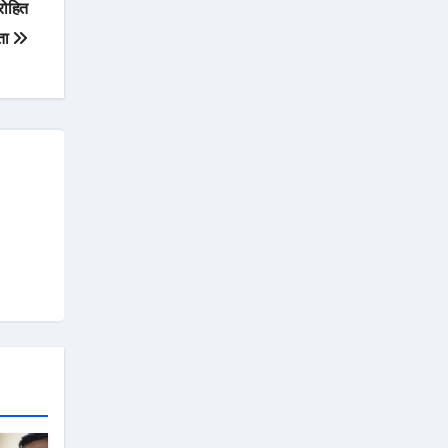
रोहित
ंता