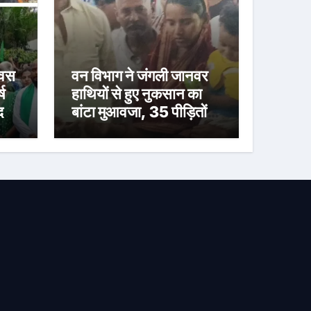
िवस
वन विभाग ने जंगली जानवर
ष
हाथियों से हुए नुकसान का
द
बांटा मुआवजा, 35 पीड़ितों
को मिली राहत राशि