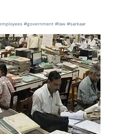
employees
#
government
#
law
#
sarkaar