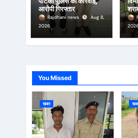
पोटका पुलिस की कार्रवाई,
विभ
आरोपी गिरफ्तार
शराब
तीन 
Rajdhani news
Aug 8,
2026
202
You Missed
खबर
खब