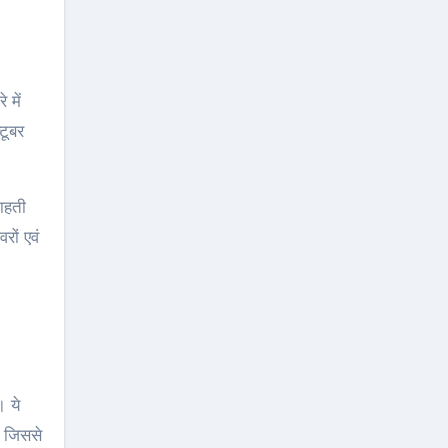
टूबर
ाहती
रों एवं
। ये
। जिससे