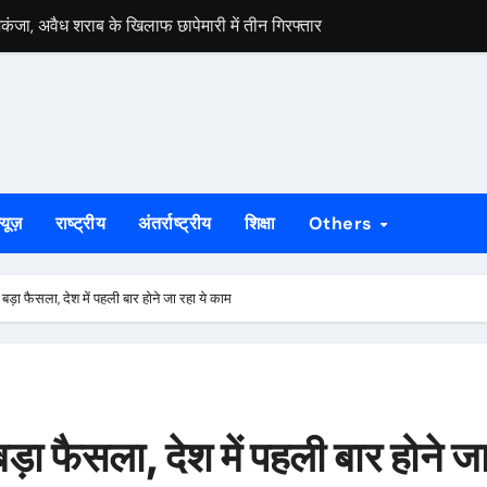
िकंजा, अवैध शराब के खिलाफ छापेमारी में तीन गिरफ्तार
नसैलाब, संघर्ष और बलिदान को किया याद
 नुकसान का बांटा मुआवजा, 35 पीड़ितों को मिली राहत राशि
्त भारत अभियान की बस को दिखाई हरी झंडी
वाई, मुठभेड़ में आरोपी के पैर में लगी गोली
्यूज़
राष्ट्रीय
अंतर्राष्ट्रीय
शिक्षा
Others
लेकर सरकार के समक्ष उठीं मांगें
्डविन फार्म एरिया हाई स्कूल में पैरेंटिंग वर्कशॉप
ड़ा फैसला, देश में पहली बार होने जा रहा ये काम
ा, मांगों पर गंभीरता से विचार का भरोसा
लगेगा विशेष शिविर, पात्र नागरिक फॉर्म-6 और फॉर्म-8 भरें: उपायुक्त मनीष कुमा
 की कार्रवाई, आरोपी गिरफ्तार
ड़ा फैसला, देश में पहली बार होने ज