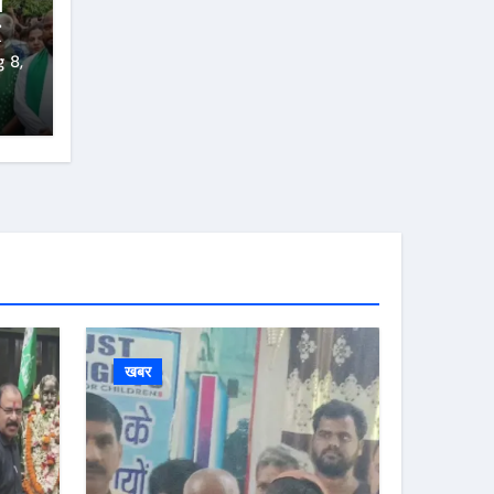
ष
 8,
खबर