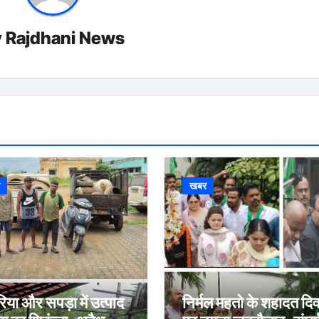
y
Rajdhani News
र
खबर
रिया और सपड़ा में उत्पाद
निर्मल महतो के शहादत दि