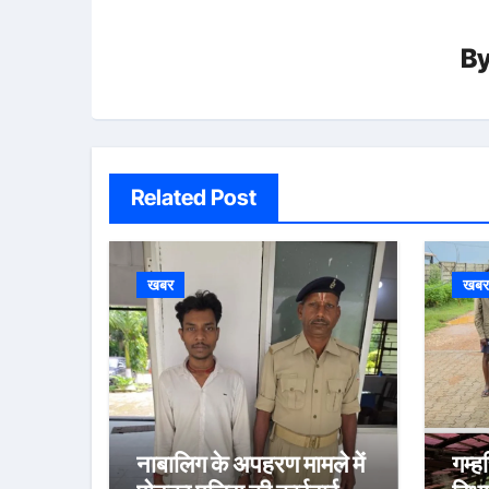
B
Related Post
खबर
खब
नाबालिग के अपहरण मामले में
गम्ह