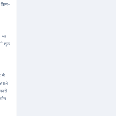
और किन-
। यह
भी शुरू
 से
हवाले
िकारी
्माण