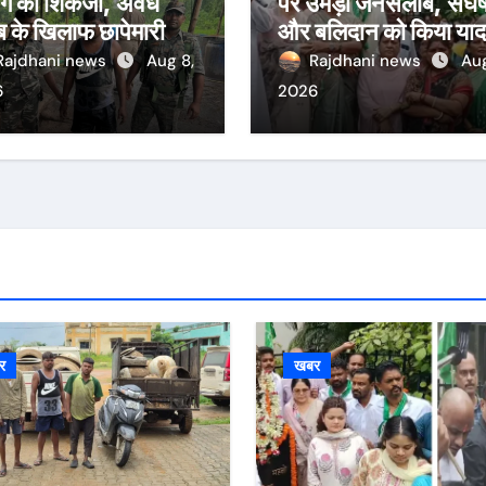
ाग का शिकंजा, अवैध
पर उमड़ा जनसैलाब, संघर्
 के खिलाफ छापेमारी में
और बलिदान को किया याद
गिरफ्तार
Rajdhani news
Aug 8,
Rajdhani news
Aug
6
2026
र
खबर