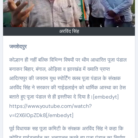
अरविंद सिंह
जमशेदपुर
कोल्हान ही नहीं बल्कि विभिन्न विषयों पर थीम आधारित पूजा पंडाल
बनाकर बिहार, बंगाल, ओड़िसा व झारखंड में ख्याति प्राप्त
आदित्यपुर की जयराम युथ स्पोर्टिंग क्लब पूजा पंडाल के संरक्षक
अरविंद सिंह ने सरकार की गाईडलाईन को धार्मिक आस्था का ठेस
बताते हुए पूजा पंडाल से ही इस्तीफा दे दिया है।[embedyt]
https://www.youtube.com/watch?
v=I2X6l0pZDk8[/embedyt]
पूर्व विधायक सह पूजा कमिटी के संरक्षक अरविंद सिंह ने कहा कि
कोविड गाईडलाईन का अनुपालन करते हुए पूजा पंडाल का निर्माण