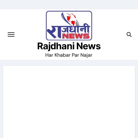
Skip
to
content
Rajdhani News
Har Khabar Par Najar