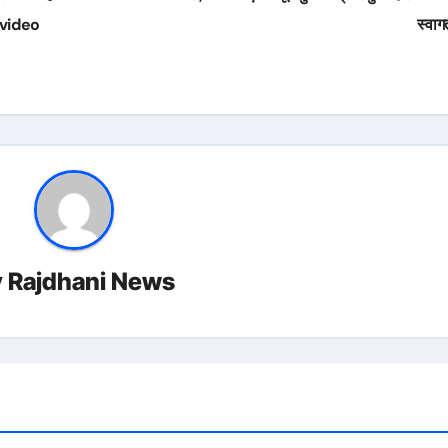
ं video
स्वा
y
Rajdhani News