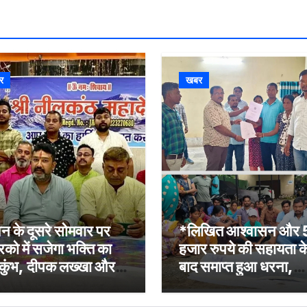
र
खबर
न के दूसरे सोमवार पर
*लिखित आश्वासन और
रिको में सजेगा भक्ति का
हजार रुपये की सहायता क
कुंभ, दीपक लख्खा और
बाद समाप्त हुआ धरना,
ेहा सिंह राजपूत की भजन
बिजली मिस्त्री रवि चाम्पि
्या होगी आकर्षण
की मौत पर मुआवजा व नौ