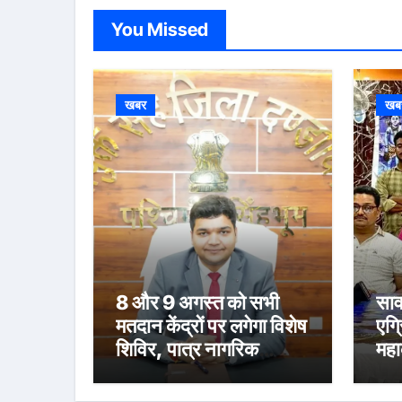
You Missed
खबर
खब
8 और 9 अगस्त को सभी
साव
मतदान केंद्रों पर लगेगा विशेष
एग्
शिविर, पात्र नागरिक
महा
फॉर्म-6 और फॉर्म-8 भरें:
स्न
उपायुक्त मनीष कुमार
संध