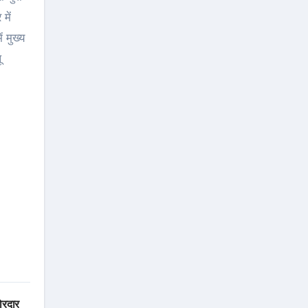
में
 मुख्य
ू
जोरदार