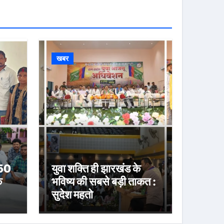
खबर
 50
युवा शक्ति ही झारखंड के
े
भविष्य की सबसे बड़ी ताकत :
सुदेश महतो
या
करी