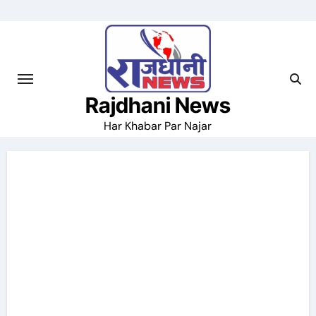
Skip
to
content
Rajdhani News
Har Khabar Par Najar