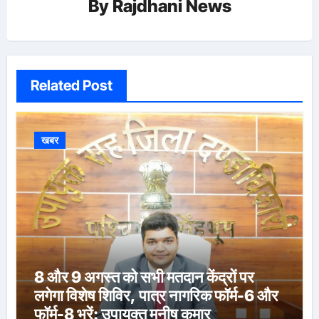
By
Rajdhani News
Related Post
खबर
8 और 9 अगस्त को सभी मतदान केंद्रों पर
लगेगा विशेष शिविर, पात्र नागरिक फॉर्म-6 और
फॉर्म-8 भरें: उपायुक्त मनीष कुमार