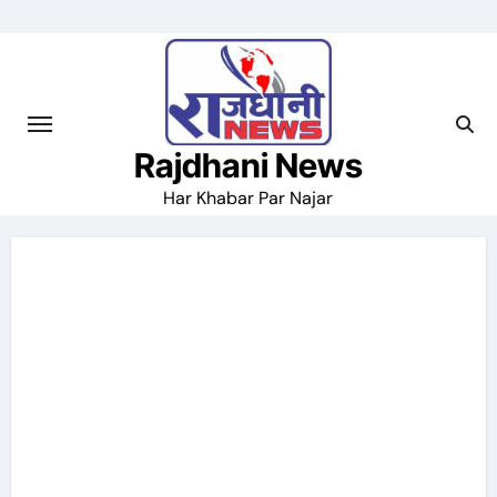
Skip
to
content
Rajdhani News
Har Khabar Par Najar