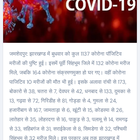
जमशेदपुर: झारखण्ड में बुधवार को कुल 1137 कोरोना पॉजिटिव
मरीजों की पुष्टि हुई। इसमें पूर्वी सिंहभूम जिले में 132 कोरोना मरीज
मिले, जबकि 164 कोरोना संक्रमणमुक्त हो घर गए। वहीं कोरोना
पाजिटिव 10 मरीजों की मौत भी हुई। इसके अलावा रांची से 173,
बोकारो से 38, चतरा से 7, देवघर से 42, धनबाद से 133, दुमका से
13, गढ़वा से 72, गिरिडीह से 81, गोड्डा से 4, गुमला से 24,
हजारीबाग से 167, जामताड़ा से 6, खूंटी से 15, कोडरमा से 26,
लातेहार से 35, लोहरदगा से 16, पाकुड़ से 3, पलामू से 14, रामगढ़
से 33, सहिबगंज से 31, सराईकेला से 8, सिमडेगा से 32, पश्चिमी
सिंहभूम से 32 मरीज मिले। इस प्रकार अब तक झारखण्ड में