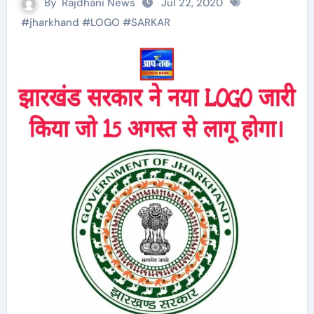
By
Rajdhani News
Jul 22, 2020
#
jharkhand
#
LOGO
#
SARKAR