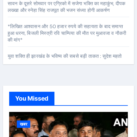
सावन के दूसरे सोमवार पर एग्रिको में सजेगा भक्ति का महाकुंभ, दीपक
लख्खा और स्नेहा सिंह राजपूत की भजन संध्या होगी आकर्षण
*लिखित आश्वासन और 50 हजार रुपये की सहायता के बाद समाप्त
हुआ धरना, बिजली मिस्त्री रवि चाम्पिया की मौत पर मुआवजा व नौकरी
की मांग*
युवा शक्ति ही झारखंड के भविष्य की सबसे बड़ी ताकत : सुदेश महतो
You Missed
खबर