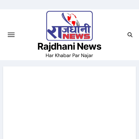
Skip
to
content
Rajdhani News
Har Khabar Par Najar