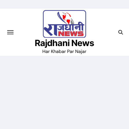
Skip
to
content
Rajdhani News
Har Khabar Par Najar