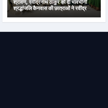
श्रावण, रवींद्रनाथ ठाकुर को दी भावभीनी
श्रद्धांजलि कैनवास की छात्राओं ने रवींद्र
संगीत और कविताओं की मनमोहक प्रस्तुति से
बांधा समां