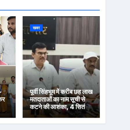
खबर
-
पूर्वी सिंहभूम में करीब छह लाख
ेकर
मतदाताओं का नाम सूची से
कटने की आशंका, 4 सितंबर
्री
तक दावा-आपत्ति का मौका
त,