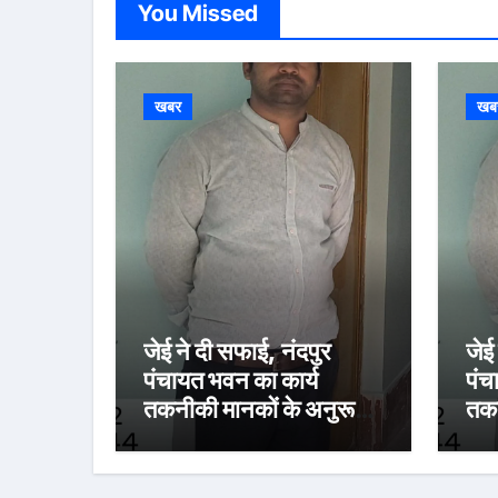
You Missed
खबर
खब
जेई ने दी सफाई, नंदपुर
जेई
पंचायत भवन का कार्य
पंच
तकनीकी मानकों के अनुरूप:
तकन
15 अगस्त तक पूरा करने का
15 
लक्ष्य
लक्ष