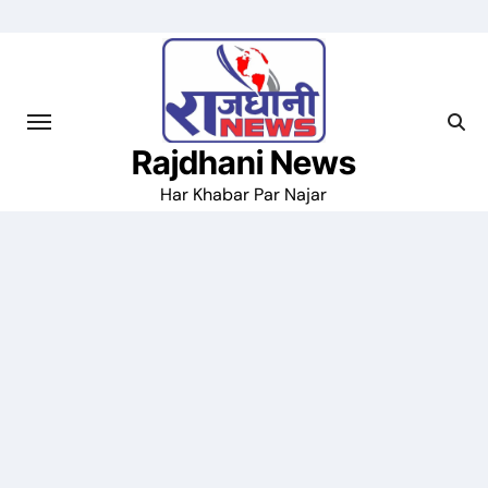
Skip
to
content
Rajdhani News
Har Khabar Par Najar