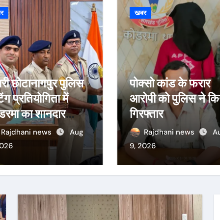
खबर
खबर
ोक्सो कांड के फरार
गौवंशीय मांस की बिक्
रोपी को पुलिस ने किया
आरोप में दो गिरफ्तार
िरफ्तार
किलो संदिग्ध मांस ब
Rajdhani news
Aug
Rajdhani news
, 2026
9, 2026