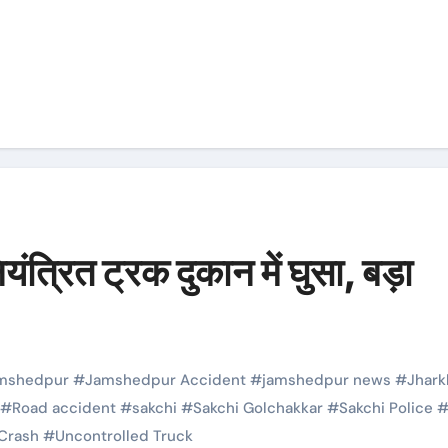
्रित ट्रक दुकान में घुसा, बड़ा
mshedpur
#
Jamshedpur Accident
#
jamshedpur news
#
Jhar
#
Road accident
#
sakchi
#
Sakchi Golchakkar
#
Sakchi Police
Crash
#
Uncontrolled Truck