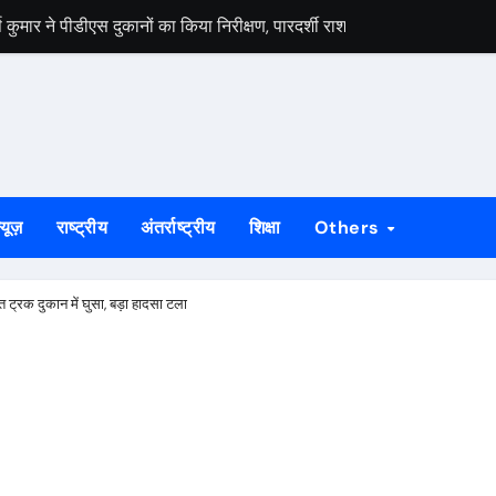
मार ने पीडीएस दुकानों का किया निरीक्षण, पारदर्शी राशन वितरण के दिए निर्देश
स वार्ता, 5 अगस्त से 4 सितंबर तक दर्ज होंगे दावा-आपत्ति
 अभियान को लेकर भाजपा जमशेदपुर महानगर की तैयारियां हुई तेज, 9 अगस्त को साकच
डल मिला यूआईएसएल के वरीय महाप्रबंधक से, ज्ञापन सौंपा कंपनी की टीम क्षेत्र क
बड़कुंवर गागराई ने पंचायत और बूथ संगठन मजबूत करने का किया आह्वान
्यूज़
राष्ट्रीय
अंतर्राष्ट्रीय
शिक्षा
Others
यान की जनजागरण बस को दिखाएंगे हरी झंडी, तैयारियां पूरी
न का मुद्दा, सांसद जोबा माझी ने पूर्ण संचालन की उठाई मांग
ट्रक दुकान में घुसा, बड़ा हादसा टला
रण अभियान की रणनीति तय, शक्ति केंद्र प्रभारियों की हुई नियुक्ति
क दलों के साथ बैठक, दावा-आपत्ति प्रक्रिया में सहयोग की अपील
ं होगा मुख्य आयोजन, गोइलकेरा में तैयारी बैठक संपन्न