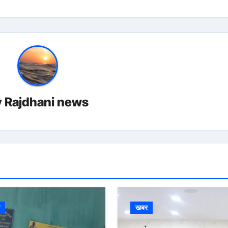
y
Rajdhani news
र
खबर