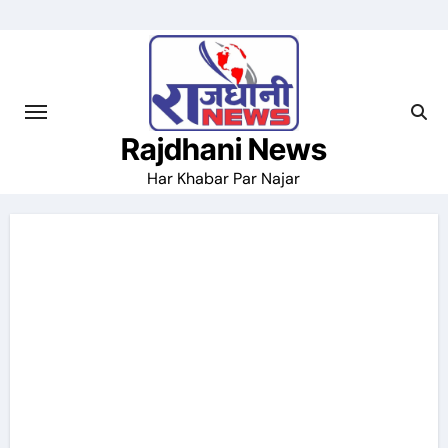
Skip
to
content
Rajdhani News
Har Khabar Par Najar