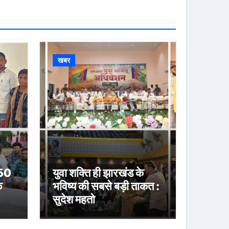
खबर
 50
युवा शक्ति ही झारखंड के
े
भविष्य की सबसे बड़ी ताकत :
सुदेश महतो
या
करी