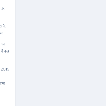
िसमिल
 था।
न का
में कई
िन 2019
्तमा