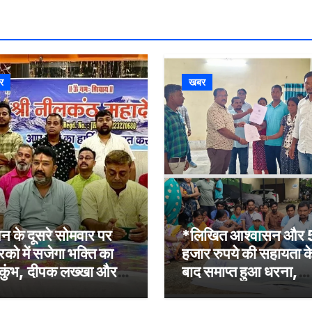
र
खबर
न के दूसरे सोमवार पर
*लिखित आश्वासन और
रिको में सजेगा भक्ति का
हजार रुपये की सहायता क
कुंभ, दीपक लख्खा और
बाद समाप्त हुआ धरना,
ेहा सिंह राजपूत की भजन
बिजली मिस्त्री रवि चाम्पि
्या होगी आकर्षण
की मौत पर मुआवजा व नौ