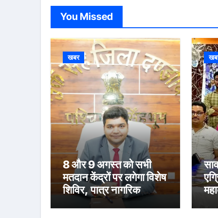
You Missed
खबर
खब
8 और 9 अगस्त को सभी
साव
मतदान केंद्रों पर लगेगा विशेष
एग्
शिविर, पात्र नागरिक
महा
फॉर्म-6 और फॉर्म-8 भरें:
स्न
उपायुक्त मनीष कुमार
संध