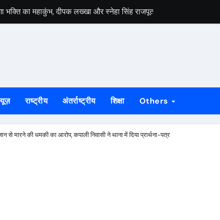
ेगा भक्ति का महाकुंभ, दीपक लख्खा और स्नेहा सिंह राजपूत की भजन संध्या होगी आ
हायता के बाद समाप्त हुआ धरना, बिजली मिस्त्री रवि चाम्पिया की मौत पर मुआ
 बड़ी ताकत : सुदेश महतो
निकलेगा 1000 कांवरियों का भव्य जत्था, शिव परिवार की झांकी और सांस्कृतिक का
के भीतर बैठे अनिल महतो की मौत, गांव में मातम
्यूज़
राष्ट्रीय
अंतर्राष्ट्रीय
शिक्षा
Others
े जीर्णोद्धार और स्मारक निर्माण की मांग तेज
्राओं को विधायक सोनाराम सिंकु ने भेंट किए मॉडल नगाड़ा
ान से मारने की धमकी का आरोप, कपाली निवासी ने थाना में दिया प्रार्थना-पत्र
ी बड़ी उपलब्धि, 2024 तक के सभी मामलों का निस्तारण
55 योग प्रतिभागी, 8 और 9 अगस्त को होगी राज्य स्तरीय योग प्रतियोगिता
लगेगा विशेष शिविर, पात्र नागरिक फॉर्म-6 और फॉर्म-8 भरें: उपायुक्त मनीष कुमा