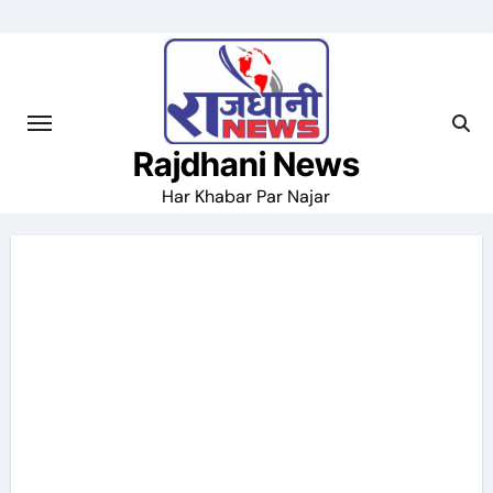
Skip
to
content
Rajdhani News
Har Khabar Par Najar