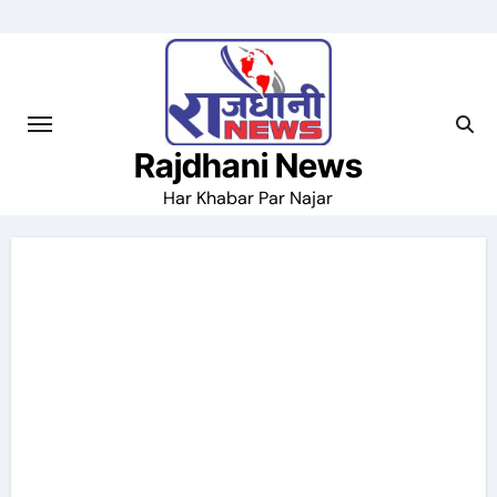
Skip
to
content
Rajdhani News
Har Khabar Par Najar