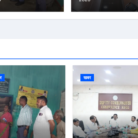
र
खबर