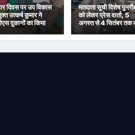
र दिवस पर उप विकास
मतदाता सूची विशेष पुनरीक
क्त उत्कर्ष कुमार ने
को लेकर प्रेस वार्ता, 5
ीएस दुकानों का किया
अगस्त से 4 सितंबर तक द
ीक्षण, पारदर्शी राशन
होंगे दावा-आपत्ति
रण के दिए निर्देश