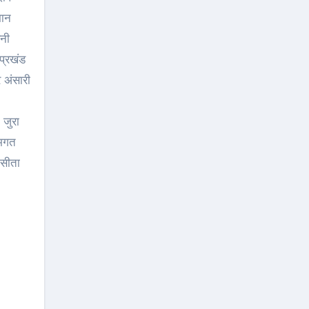
मान
वनी
प्रखंड
 अंसारी
 जुरा
 भगत
 सीता