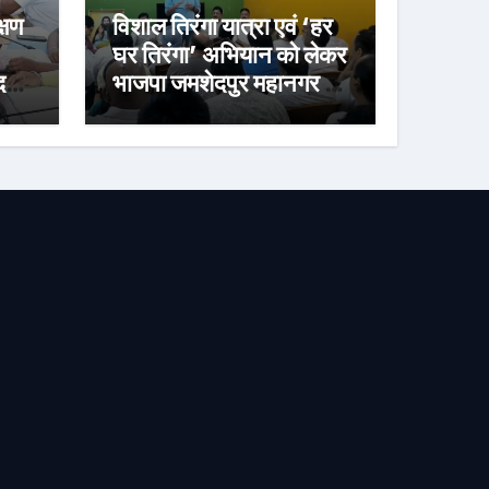
्षण
विशाल तिरंगा यात्रा एवं ‘हर
घर तिरंगा’ अभियान को लेकर
र्ज
भाजपा जमशेदपुर महानगर की
तैयारियां हुई तेज, 9 अगस्त
को साकची नेताजी सुभाष
मैदान से निकलेगी विशाल
तिरंगा यात्रा