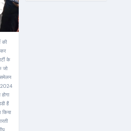
नाकर
्टी के
कि जो
 समेलन
ाव 2024
 होगा
ी हैं
्त किया
ारती
दीप