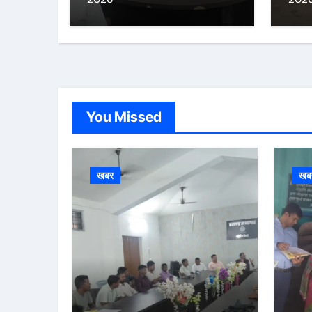
You Missed
खबर
खब