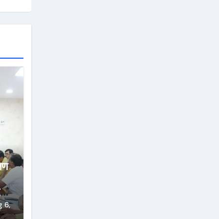
्षण
्ज
 6,