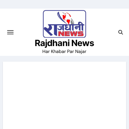
Skip
to
content
Rajdhani News
Har Khabar Par Najar