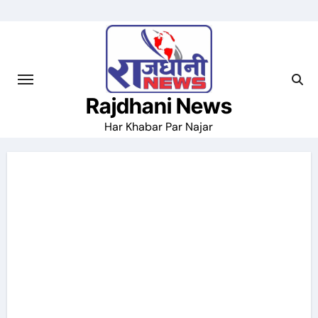
Skip
to
content
Rajdhani News
Har Khabar Par Najar