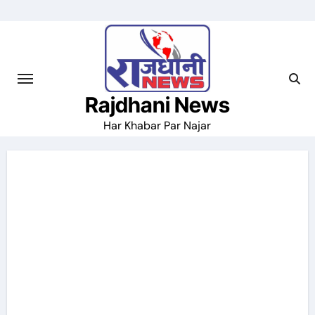
Skip
to
content
Rajdhani News
Har Khabar Par Najar