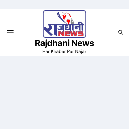
Skip
to
content
Rajdhani News
Har Khabar Par Najar