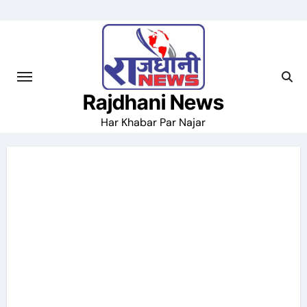
Skip
to
content
Rajdhani News
Har Khabar Par Najar