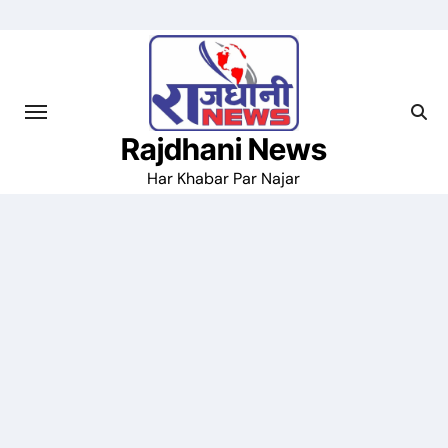
Skip
to
content
Rajdhani News
Har Khabar Par Najar