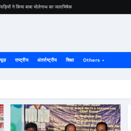
कांवड़ियों ने किया बाबा भोलेनाथ का जलाभिषेक
बंद घर से नकदी समेत लाखों के जेवर चोरी
़, मांगू ईचागुटू और प्रतिका महतो रहे प्रथम
ाह से मना विश्व आदिवासी दिवस
मेरठ से बरामद, गुवा पुलिस ने सकुशल लौटाया
्यूज़
राष्ट्रीय
अंतर्राष्ट्रीय
शिक्षा
Others
को दिलाई जूनियर पुरुष राष्ट्रीय हॉकी चैंपियनशिप की खिताबी जीत
चियों का रेस्क्यू, धान रोपनी के लिए जा रही थीं राउरकेला
रफ्तार, 17 किलो संदिग्ध मांस बरामद
जांच शिविर, विशेषज्ञ चिकित्सकों ने दी परामर्श सेवा
ी एक्सप्रेस रहेगी रद्द