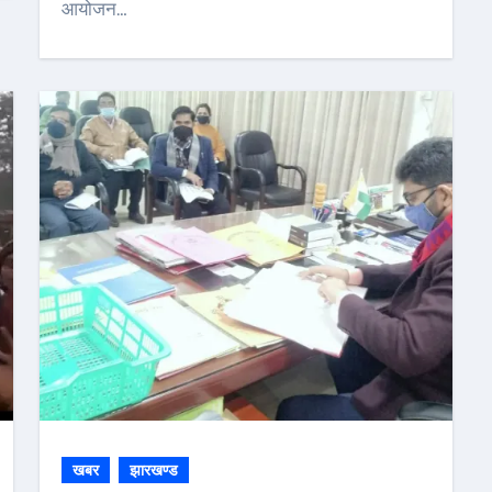
आयोजन…
खबर
झारखण्ड