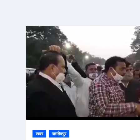
खबर
जमशेदपुर