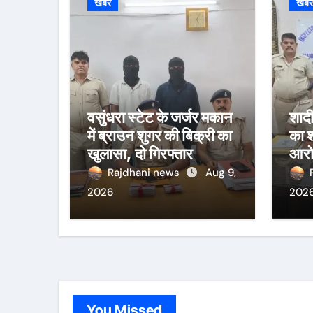
खबर
खब
वसुंधरा स्टेट के जर्जर मकान
शादी
में ब्राउन शुगर की बिक्री का
का 
खुलासा, दो गिरफ्तार
आरो
को भ
Rajdhani news
Aug 9,
2026
202
You Missed