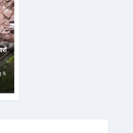
रों
 9,