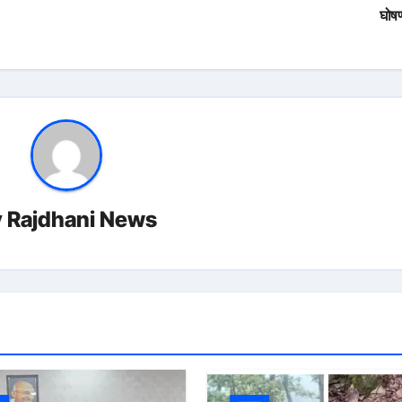
घोष
y
Rajdhani News