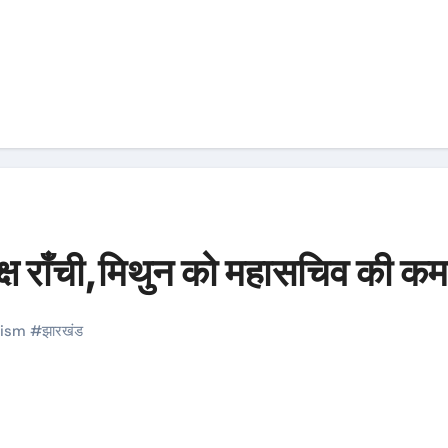
यक्ष राँची,मिथुन को महासचिव की क
ism
#
झारखंड