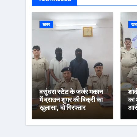
खबर
खब
वसुंधरा स्टेट के जर्जर मकान
शाद
में ब्राउन शुगर की बिक्री का
का 
खुलासा, दो गिरफ्तार
आरो
को 