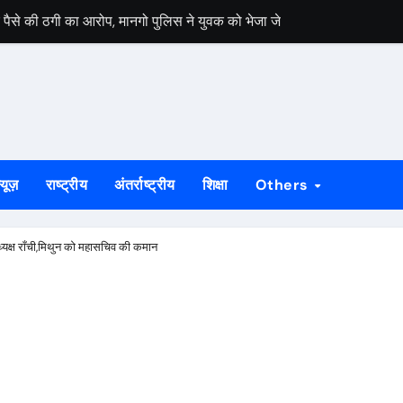
पैसे की ठगी का आरोप, मानगो पुलिस ने युवक को भेजा जेल
ा बरामद, SSB और पुलिस के संयुक्त सर्च अभियान में मिली सफलता
िरंगा यात्रा में उमड़ा राष्ट्रभक्ति का सैलाब
70 यूनिट रक्तदान, 200 पौधा दान
न समारोह’, पारंपरिक गीतों और हरियाली के बीच झूमीं महिलाएं
्यूज़
राष्ट्रीय
अंतर्राष्ट्रीय
शिक्षा
Others
पर किया जानलेवा हमला, टीएमएच में मौत
ौत, पति पर लगाया जिम्मेदार होने का आरोप
ध्यक्ष राँची,मिथुन को महासचिव की कमान
जलि, जनसेवा और झारखंड के विकास में योगदान को किया याद
ंत्रता आंदोलन के मूल्यों को किया याद, आदिवासी अधिकारों और संगठन की मजबूती 
ुगर की बिक्री का खुलासा, दो गिरफ्तार