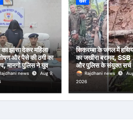
र
खबर
 का झांसा देकर महिला
सिकरम्बा के जंगल में हथिया
शोषण और पैसे की ठगी का
का जखीरा बरामद, SSB
प, मानगो पुलिस ने युवक
और पुलिस के संयुक्त सर्च
ेजा जेल
अभियान में मिली सफलता
Rajdhani news
Aug 9,
Rajdhani news
Aug
6
2026