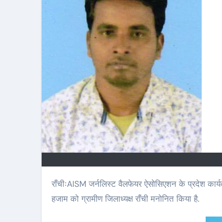
राँचीःAISM जर्नलिस्ट वैलफेयर ऐसोसिएशन के प्रदेश कार्यकारी अध्यक्ष शंकर गुप्ता ने सिल्ली, ग्रामीण राँची से “R24 न्यूज” के ब्यूरो चीफ दिनेश
हजाम को ग्रामीण जिलाध्यक्ष राँची मनोनित किया है.