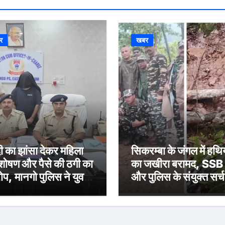
र
खबर
ी का झांसा देकर महिला
सिकरम्बा के जंगल में हथिय
शोषण और पैसे की ठगी का
का जखीरा बरामद, SSB
प, मानगो पुलिस ने युवक
और पुलिस के संयुक्त सर्च
भेजा जेल
अभियान में मिली सफलता