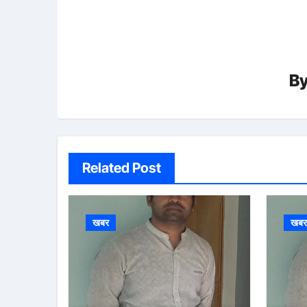
B
Related Post
खबर
खब