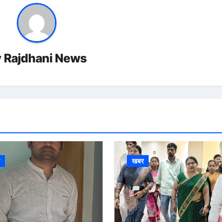
y
Rajdhani News
र
खबर