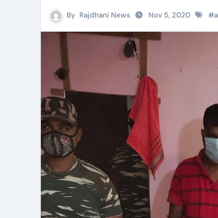
By
Rajdhani News
Nov 5, 2020
#
a