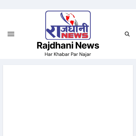
Skip
to
content
Rajdhani News
Har Khabar Par Najar