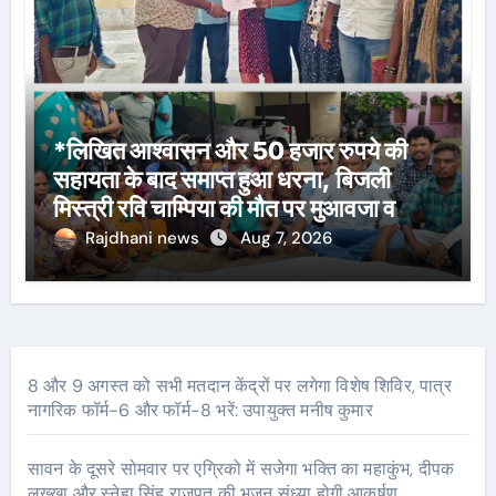
*लिखित आश्वासन और 50 हजार रुपये की
सहायता के बाद समाप्त हुआ धरना, बिजली
मिस्त्री रवि चाम्पिया की मौत पर मुआवजा व
नौकरी की मांग*
Rajdhani news
Aug 7, 2026
8 और 9 अगस्त को सभी मतदान केंद्रों पर लगेगा विशेष शिविर, पात्र
नागरिक फॉर्म-6 और फॉर्म-8 भरें: उपायुक्त मनीष कुमार
सावन के दूसरे सोमवार पर एग्रिको में सजेगा भक्ति का महाकुंभ, दीपक
लख्खा और स्नेहा सिंह राजपूत की भजन संध्या होगी आकर्षण