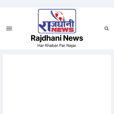
Skip
to
content
Rajdhani News
Har Khabar Par Najar