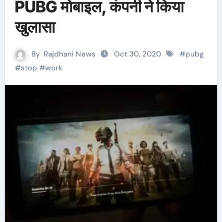
PUBG मोबाइल, कंपनी ने किया
खुलासा
By
Rajdhani News
Oct 30, 2020
#
pubg
#
stop
#
work