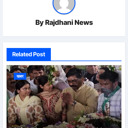
By
Rajdhani News
Related Post
खबर