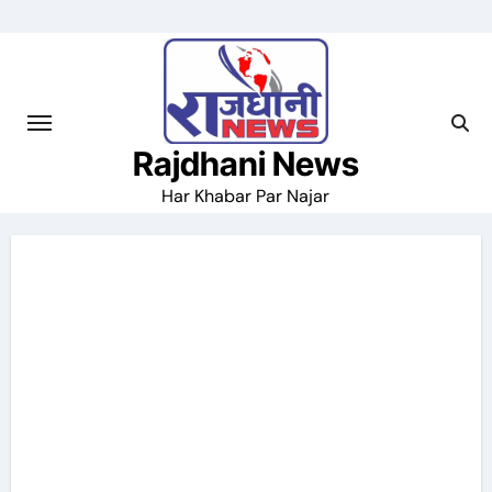
Skip
to
content
Rajdhani News
Har Khabar Par Najar