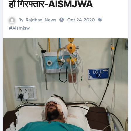
हों गिरफ्तार-AISMJWA
By
Rajdhani News
Oct 24, 2020
#
Aismjsw