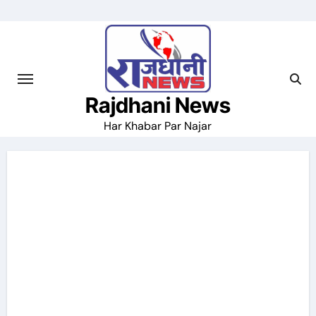
Skip
to
content
Rajdhani News
Har Khabar Par Najar