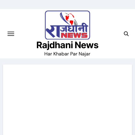
Skip
to
content
Rajdhani News
Har Khabar Par Najar