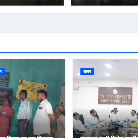
र
खबर