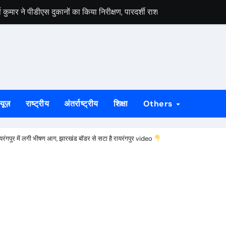
मार ने पीडीएस दुकानों का किया निरीक्षण, पारदर्शी राशन वितरण के दिए निर्देश
स वार्ता, 5 अगस्त से 4 सितंबर तक दर्ज होंगे दावा-आपत्ति
 अभियान को लेकर भाजपा जमशेदपुर महानगर की तैयारियां हुई तेज, 9 अगस्त को साकच
डल मिला यूआईएसएल के वरीय महाप्रबंधक से, ज्ञापन सौंपा कंपनी की टीम क्षेत्र क
बड़कुंवर गागराई ने पंचायत और बूथ संगठन मजबूत करने का किया आह्वान
्यूज़
राष्ट्रीय
अंतर्राष्ट्रीय
शिक्षा
Others
यान की जनजागरण बस को दिखाएंगे हरी झंडी, तैयारियां पूरी
न का मुद्दा, सांसद जोबा माझी ने पूर्ण संचालन की उठाई मांग
रायरंगपुर में लगी भीषण आग, झारखंड बॉडर से सटा है रायरंगपुर video
रण अभियान की रणनीति तय, शक्ति केंद्र प्रभारियों की हुई नियुक्ति
क दलों के साथ बैठक, दावा-आपत्ति प्रक्रिया में सहयोग की अपील
ं होगा मुख्य आयोजन, गोइलकेरा में तैयारी बैठक संपन्न