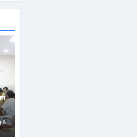
्षण
्ज
 6,