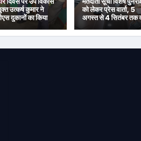
र दिवस पर उप विकास
मतदाता सूची विशेष पुनरीक
क्त उत्कर्ष कुमार ने
को लेकर प्रेस वार्ता, 5
ीएस दुकानों का किया
अगस्त से 4 सितंबर तक द
ीक्षण, पारदर्शी राशन
होंगे दावा-आपत्ति
रण के दिए निर्देश