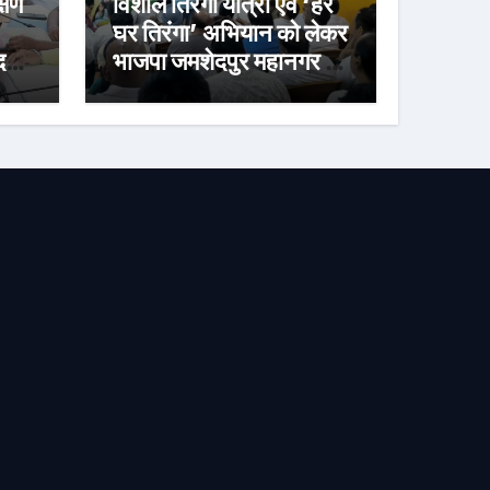
्षण
विशाल तिरंगा यात्रा एवं ‘हर
घर तिरंगा’ अभियान को लेकर
र्ज
भाजपा जमशेदपुर महानगर की
तैयारियां हुई तेज, 9 अगस्त
को साकची नेताजी सुभाष
मैदान से निकलेगी विशाल
तिरंगा यात्रा