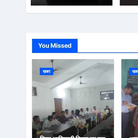
You Missed
खबर
खब