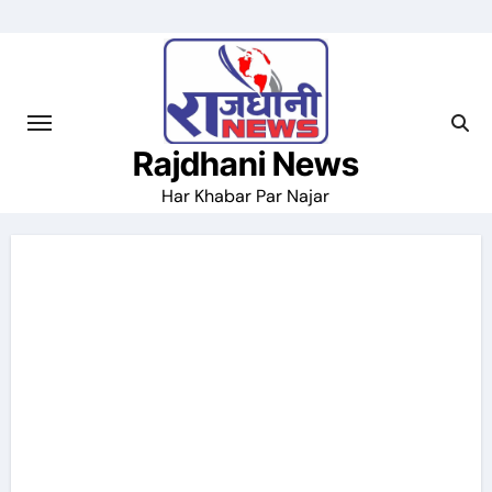
Skip
to
content
Rajdhani News
Har Khabar Par Najar