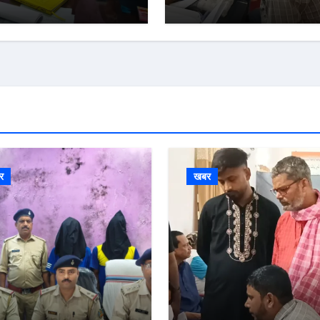
र
खबर