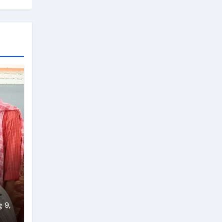
ं
 9,