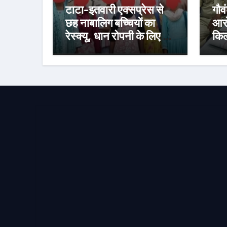
टाटा-इतवारी एक्सप्रेस से
गौव
छह नाबालिग बच्चियों का
आरो
रेस्क्यू, धान रोपनी के लिए जा
किल
रही थीं राउरकेला