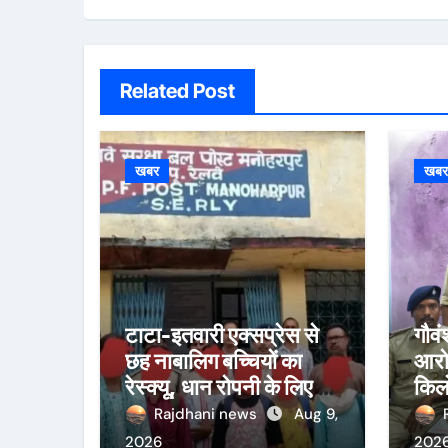
Related Post
खबर
खब
टाटा-इतवारी एक्सप्रेस से
गौवं
छह नाबालिग बच्चियों का
आरोप
रेस्क्यू, धान रोपनी के लिए जा
किलो
रही थीं राउरकेला
Rajdhani news
Aug 9,
2026
202