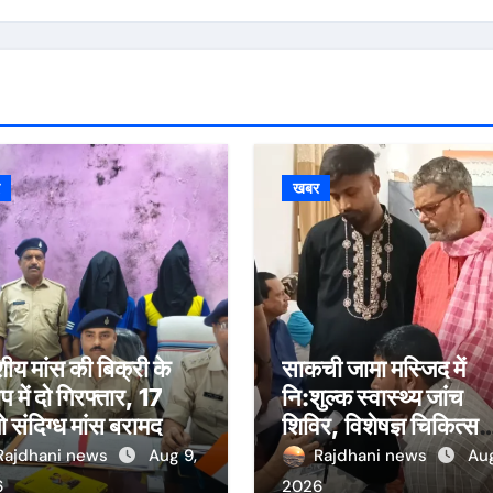
र
खबर
शीय मांस की बिक्री के
साकची जामा मस्जिद में
 में दो गिरफ्तार, 17
नि:शुल्क स्वास्थ्य जांच
 संदिग्ध मांस बरामद
शिविर, विशेषज्ञ चिकित्सको
ने दी परामर्श सेवा
Rajdhani news
Aug 9,
Rajdhani news
Aug
6
2026