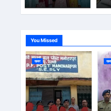
You Missed
खबर
खब