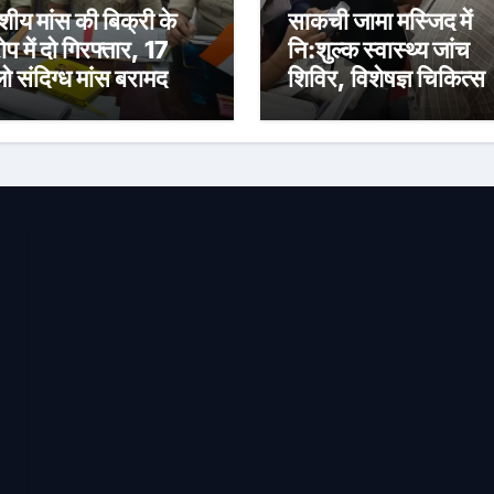
ंशीय मांस की बिक्री के
साकची जामा मस्जिद में
प में दो गिरफ्तार, 17
नि:शुल्क स्वास्थ्य जांच
ो संदिग्ध मांस बरामद
शिविर, विशेषज्ञ चिकित्सक
ने दी परामर्श सेवा