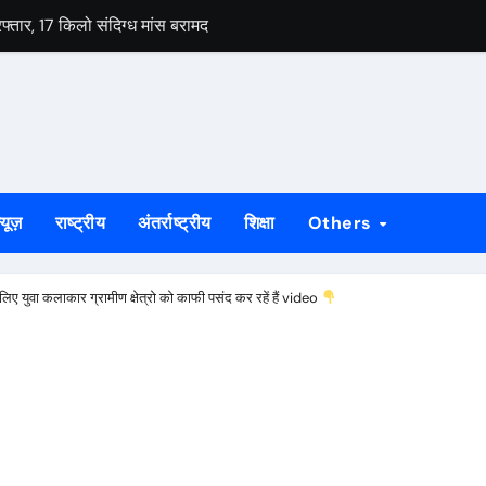
रफ्तार, 17 किलो संदिग्ध मांस बरामद
जांच शिविर, विशेषज्ञ चिकित्सकों ने दी परामर्श सेवा
जला उपवास, 10 अगस्त के विधानसभा मार्च में भी होंगे शामिल
िता में कोडरमा का शानदार प्रदर्शन 5 स्वर्ण सहित 10 पदक जीता
किया गिरफ्तार
्यूज़
राष्ट्रीय
अंतर्राष्ट्रीय
शिक्षा
Others
 आजीविका: नीरज कुमार हिंडालको सीएसआर ने खान क्षेत्रों में महिला समूहों के ब
 को पढ़ाएंगे भी
लिए युवा कलाकार ग्रामीण क्षेत्रो को काफी पसंद कर रहें हैं video
गस्त को, नेताजी सुभाष चौक पर होगा प्रदर्शन
श्रा का समर्थन, छात्रों के बीच पहुंचकर बढ़ाया उत्साह
चियों का रेस्क्यू, धान रोपनी के लिए जा रही थीं राउरकेला