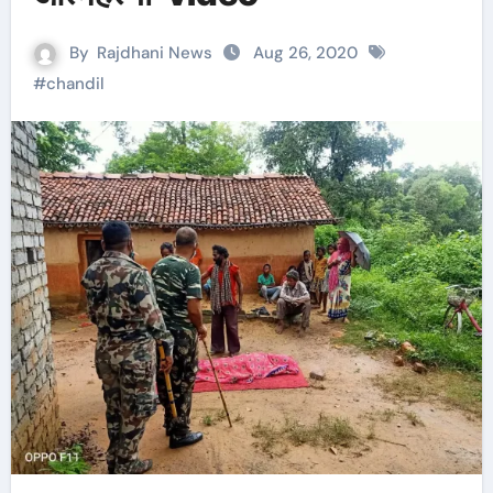
By
Rajdhani News
Aug 26, 2020
#
chandil