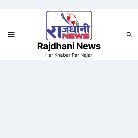
Skip
to
content
Rajdhani News
Har Khabar Par Najar