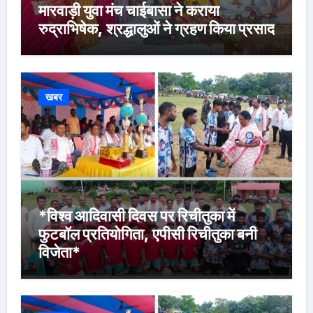
मारवाड़ी युवा मंच चाईबासा ने कराया
रुद्राभिषेक, श्रद्धालुओं ने ग्रहण किया प्रसाद
खबर
*विश्व आदिवासी दिवस पर रिचीतुका में
फुटबॉल प्रतियोगिता, एपीसी रिचीतुका बनी
विजेता*