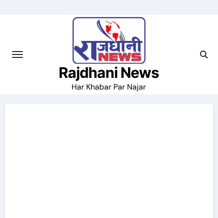
Skip
to
content
Rajdhani News
Har Khabar Par Najar