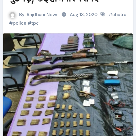
By
Rajdhani News
Aug 13, 2020
#
chatra
#
police
#
tpc